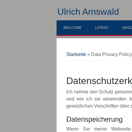
Ulrich Arnswald
WELCOME
LATEST
ABOU
Sie sind hier
Startseite
» Data Privacy Polic
Datenschutzerk
Ich nehme den Schutz personen
und wie ich sie verwenden. I
gesetzlichen Vorschriften über
Datenspeicherung
Wenn Sie meine Webseite b